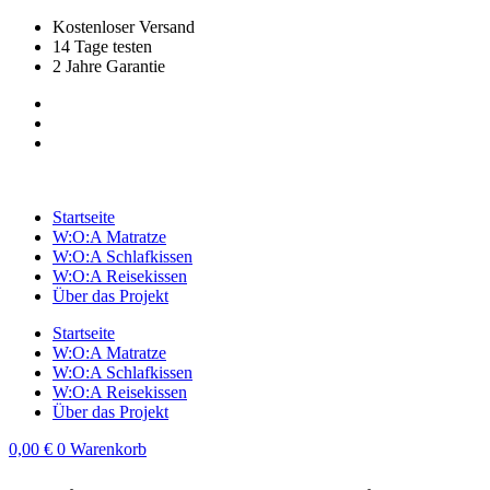
Zum
Kostenloser Versand
Inhalt
14 Tage testen
springen
2 Jahre Garantie
Startseite
W:O:A Matratze
W:O:A Schlafkissen
W:O:A Reisekissen
Über das Projekt
Startseite
W:O:A Matratze
W:O:A Schlafkissen
W:O:A Reisekissen
Über das Projekt
0,00
€
0
Warenkorb